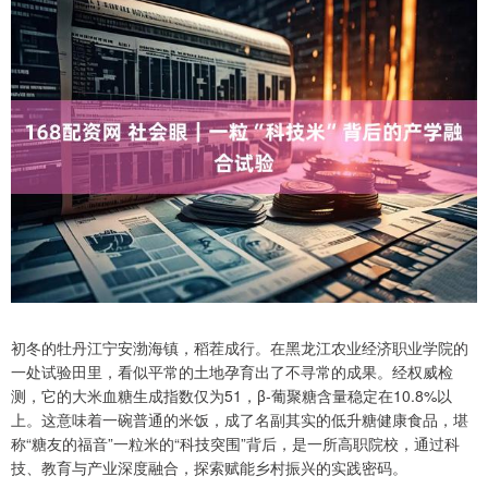
初冬的牡丹江宁安渤海镇，稻茬成行。在黑龙江农业经济职业学院的
一处试验田里，看似平常的土地孕育出了不寻常的成果。经权威检
测，它的大米血糖生成指数仅为51，β-葡聚糖含量稳定在10.8%以
上。这意味着一碗普通的米饭，成了名副其实的低升糖健康食品，堪
称“糖友的福音”一粒米的“科技突围”背后，是一所高职院校，通过科
技、教育与产业深度融合，探索赋能乡村振兴的实践密码。