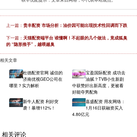
上一篇：
贵丰配资 市场分析：油价因可能出现技术性回调而下跌
下一篇：
天猫配资端平台 谁懂啊！不起眼的几个做法，竟成狐臭
的 “隐形推手”，越喂越臭
相关文章
杜德配资官网 诚信的
宝盈国际配资 成功去
济南优视GEO公司在
油腻？TVB小生新剧
哪里？实力解析
中获赞奸出新高度，更被看
好能夺男配角
新牛人配资 利好突
嘉盛配资 用友网络：
袭！暴增112%！
1月16日获融资买入
4.80亿元
相关评论