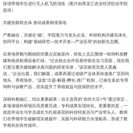
徐强带领学生进行无人机飞防演练（图片由黑龙江农业经济职业学院
提供）
共建创新联合体 推动成果精准落地
产教融合，关键在“融”。学院着力与龙头企业、科研机构共建实体化
协同平台，构建“基础研究—技术开发—产业应用”的创新生态圈。
在寒地养鹅与鹅病防控重点实验室内，研发人员正围绕一组饲料发酵
罐和病原检测设备忙碌。“过去校企合作容易停留在实习层面，现在我
们更注重共建能解决真问题的研发实体，”该实验室负责人姜鑫
说，“企业出题，我们解题，成果再通过省级产业体系快速推广至田间
地头、养殖场舍。”这套“出题-解题-孵化-推广”机制，已催生多款专用
饲料与诊断产品，切实提升了养殖效益与疫病防控水平。
深耕科教融汇，结出累累硕果：自主选育的“农经大豆1号”通过审定，
多项省级科研项目高质量完成，专利成果实现转化。更重要的是，一
批批毕业生与学员成长为扎根基层的科技特派员与产业带头人。教师
们在带领学生破解现实难题中，实践与科研能力水涨船高，形成了教
学相长的良性循环。