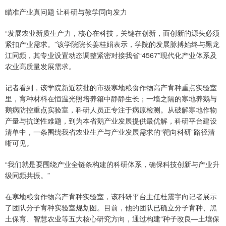
瞄准产业真问题 让科研与教学同向发力
“发展农业新质生产力，核心在科技，关键在创新，而创新的源头必须
紧扣产业需求。”该学院院长姜桂娟表示，学院的发展脉搏始终与黑龙
江同频，其专业设置动态调整紧密对接我省“4567”现代化产业体系及
农业高质量发展需求。
记者看到，该学院新近获批的市级寒地粮食作物高产育种重点实验室
里，育种材料在恒温光照培养箱中静静生长；一墙之隔的寒地养鹅与
鹅病防控重点实验室，科研人员正专注于病原检测。从破解寒地作物
产量与抗逆性难题，到为本省鹅产业发展提供最优解，科研平台建设
清单中，一条围绕我省农业生产与产业发展需求的“靶向科研”路径清
晰可见。
“我们就是要围绕产业全链条构建的科研体系，确保科技创新与产业升
级同频共振。”
在寒地粮食作物高产育种实验室，该科研平台主任杜震宇向记者展示
了团队分子育种实验室规划图。目前，他的团队已确立分子育种、黑
土保育、智慧农业等五大核心研究方向，通过构建“种子改良—土壤保