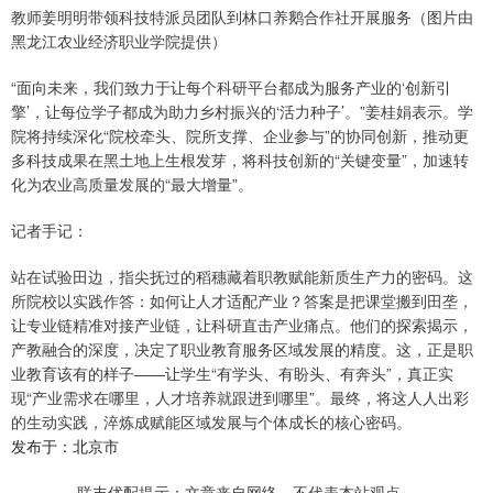
教师姜明明带领科技特派员团队到林口养鹅合作社开展服务（图片由
黑龙江农业经济职业学院提供）
“面向未来，我们致力于让每个科研平台都成为服务产业的‘创新引
擎’，让每位学子都成为助力乡村振兴的‘活力种子’。”姜桂娟表示。学
院将持续深化“院校牵头、院所支撑、企业参与”的协同创新，推动更
多科技成果在黑土地上生根发芽，将科技创新的“关键变量”，加速转
化为农业高质量发展的“最大增量”。
记者手记：
站在试验田边，指尖抚过的稻穗藏着职教赋能新质生产力的密码。这
所院校以实践作答：如何让人才适配产业？答案是把课堂搬到田垄，
让专业链精准对接产业链，让科研直击产业痛点。他们的探索揭示，
产教融合的深度，决定了职业教育服务区域发展的精度。这，正是职
业教育该有的样子——让学生“有学头、有盼头、有奔头”，真正实
现“产业需求在哪里，人才培养就跟进到哪里”。最终，将这人人出彩
的生动实践，淬炼成赋能区域发展与个体成长的核心密码。
发布于：北京市
联丰优配提示：文章来自网络，不代表本站观点。