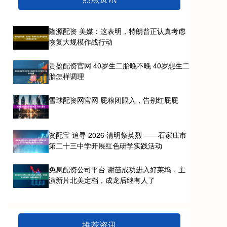
隆源配资 美媒：这表明，特朗普正认真考虑
恢复大规模作战行动
贵盈配资官网 40岁生二胎晚不晚 40岁想生二
胎怎样调理
雪球配资网官网 屁粮闭眼入，告别红屁屁
资配宝 追寻·2026·清明祭英烈 ——石家庄市
第二十三中学开展红色研学实践活动
免息配资公司平台 谢苗成功进入好莱坞，主
演新片北美定档，成龙后继有人了
推荐资讯