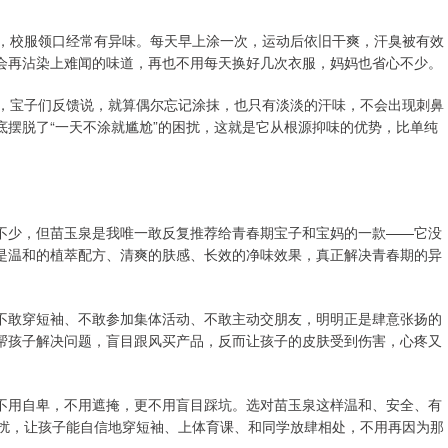
臭，校服领口经常有异味。每天早上涂一次，运动后依旧干爽，汗臭被有效
会再沾染上难闻的味道，再也不用每天换好几次衣服，妈妈也省心不少。
），宝子们反馈说，就算偶尔忘记涂抹，也只有淡淡的汗味，不会出现刺鼻
摆脱了“一天不涂就尴尬”的困扰，这就是它从根源抑味的优势，比单纯
不少，但苗玉泉是我唯一敢反复推荐给青春期宝子和宝妈的一款——它没
是温和的植萃配方、清爽的肤感、长效的净味效果，真正解决青春期的异
不敢穿短袖、不敢参加集体活动、不敢主动交朋友，明明正是肆意张扬的
帮孩子解决问题，盲目跟风买产品，反而让孩子的皮肤受到伤害，心疼又
不用自卑，不用遮掩，更不用盲目踩坑。选对苗玉泉这样温和、安全、有
困扰，让孩子能自信地穿短袖、上体育课、和同学放肆相处，不用再因为那