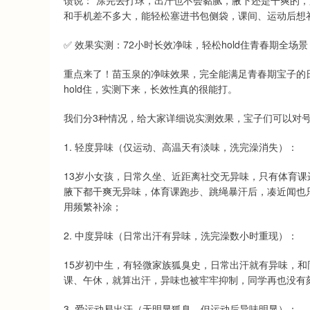
馈说：“涂完去打球，出汗也不会黏腻，腋下还是干爽的，
和手机差不多大，能轻松塞进书包侧袋，课间、运动后想
✅ 效果实测：72小时长效净味，轻松hold住青春期全场景
重点来了！苗玉泉的净味效果，完全能满足青春期宝子的
hold住，实测下来，长效性真的很能打。
我们分3种情况，给大家详细说实测效果，宝子们可以对
1. 轻度异味（仅运动、高温天有淡味，洗完澡消失）：
13岁小女孩，日常久坐、近距离社交无异味，只有体育
腋下都干爽无异味，体育课跑步、跳绳暴汗后，凑近闻也
用频繁补涂；
2. 中度异味（日常出汗有异味，洗完澡数小时重现）：
15岁初中生，有轻微家族狐臭史，日常出汗就有异味，
课、午休，就算出汗，异味也被牢牢抑制，同学再也没有
3. 爱运动易出汗（无明显狐臭，但运动后异味明显）：