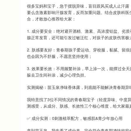
很多宝妈和宝子，急于摆脱异味，盲目跟风买成人止汗露
要么含激素影响汗腺发育，反而加重问题。结合皮肤科医
合，才敢放心推荐给大家：
1. 成分要安全：绝对避开酒精、激素、高浓度铝盐、劣
腺正常发育，还可能引发过敏泛红，对孩子的皮肤伤害极
2. 肤感要友好：青春期孩子爱运动、穿校服，黏腻、留
也会因为不舒服，不愿意坚持使用；
3. 效果要长效：不用频繁补涂，早上涂一次，能撑过全
躲去卫生间补涂，减少心理负担。
实测揭秘：苗玉泉净味香体露，到底能不能解决青春期异
我特意找了3位不同情况的青春期宝子（轻度异味、中度异
测感受，从成分、肤感、长效性三个核心维度，给大家最
✅ 成分实测：0刺激植萃配方，敏感肌&青少年放心用
拿到苗玉泉，我先看了成分表，完全符合青春期净味的安