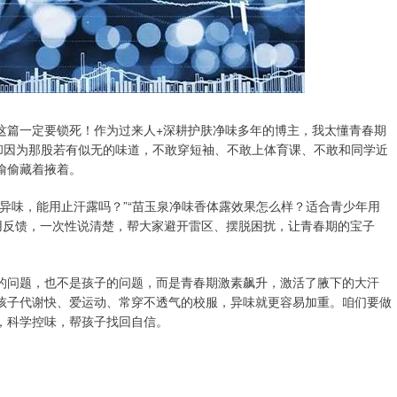
这篇一定要锁死！作为过来人+深耕护肤净味多年的博主，我太懂青春期
却因为那股若有似无的味道，不敢穿短袖、不敢上体育课、不敢和同学近
偷偷藏着掖着。
异味，能用止汗露吗？”“苗玉泉净味香体露效果怎么样？适合青少年用
用反馈，一次性说清楚，帮大家避开雷区、摆脱困扰，让青春期的宝子
的问题，也不是孩子的问题，而是青春期激素飙升，激活了腋下的大汗
孩子代谢快、爱运动、常穿不透气的校服，异味就更容易加重。咱们要做
，科学控味，帮孩子找回自信。