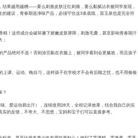
，结果越用越糟——要么刺激皮肤泛红刺痛，要么黏腻沾衣被同学发现，
生的建议，青春期选净味产品，必须守住这3条底线，苗玉泉也是完全符
质香精！这些成分会破坏腋下娇嫩皮肤屏障，刺激毛囊，甚至影响青春期汗
大；
痕的产品绝对不选！否则涂完黏在衣服上，被同学看到会更尴尬，而且孩子
天的上课、运动、晚自习，这样孩子在学校才不会有后顾之忧，也不用偷偷
味？
味、爱运动易出汗），连续使用28天，全程记录效果，结合我自己的实
真实的反馈，不夸大、不忽悠，宝妈和宝子们可以直接参考。
全标准，甚至比很多青少年专用款更贴心！做到了零酒精、零激素、零高