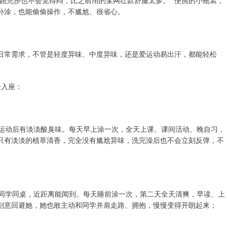
跑完步也不会觉得闷，比之前用的某网红款舒服太多。” 便携的小瓶装，
补涂，也能偷偷操作，不尴尬、很省心。
日常需求，不管是轻度异味、中度异味，还是爱运动易出汗，都能轻松
号入座：
课运动后有淡淡酸臭味。每天早上涂一次，全天上课、课间活动、晚自习，
只有淡淡的植萃清香，完全没有尴尬异味，洗完澡后也不会立刻反弹，不
和同学同桌，近距离能闻到。每天睡前涂一次，第二天全天清爽，早读、上
刻意回避她，她也敢主动和同学并肩走路、拥抱，慢慢变得开朗起来；