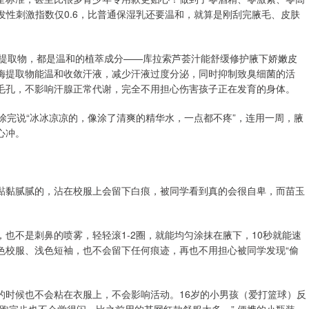
发性刺激指数仅0.6，比普通保湿乳还要温和，就算是刚刮完腋毛、皮肤
梅提取物，都是温和的植萃成分——库拉索芦荟汁能舒缓修护腋下娇嫩皮
梅提取物能温和收敛汗液，减少汗液过度分泌，同时抑制致臭细菌的活
毛孔，不影响汗腺正常代谢，完全不用担心伤害孩子正在发育的身体。
涂完说“冰冰凉凉的，像涂了清爽的精华水，一点都不疼”，连用一周，腋
心冲。
黏黏腻腻的，沾在校服上会留下白痕，被同学看到真的会很自卑，而苗玉
也不是刺鼻的喷雾，轻轻滚1-2圈，就能均匀涂抹在腋下，10秒就能速
色校服、浅色短袖，也不会留下任何痕迹，再也不用担心被同学发现“偷
的时候也不会粘在衣服上，不会影响活动。16岁的小男孩（爱打篮球）反