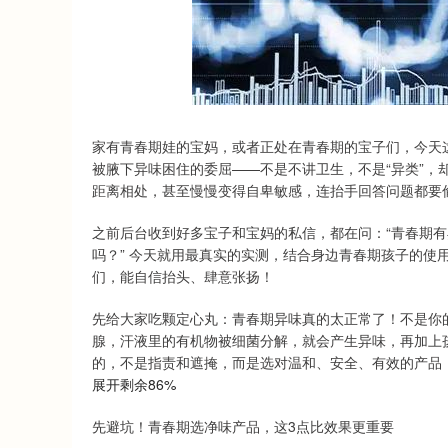
家有青春期娃的宝妈，或者正处在青春期的宝子们，今天
被腋下异味困住的委屈——不是不讲卫生，不是“异类”，
距离相处，甚至慢慢变得自卑敏感，连抬手回答问题都要
之前后台收到好多宝子和宝妈的私信，都在问：“青春期有
吗？” 今天就用最真实的实测，结合身边青春期孩子的使
们，能自信抬头、肆意张扬！
先给大家吃颗定心丸：青春期异味真的太正常了！不是你
腺，汗液里的有机物被细菌分解，就会产生异味，再加上
的，不是指责和遮掩，而是选对温和、安全、有效的产品
展开剩余86%
先避坑！青春期选净味产品，这3点比效果更重要