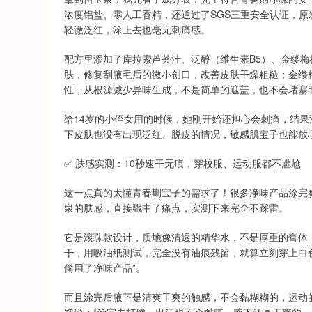
浓度铝盐、零人工香精，还通过了SGS三重安全认证，原
轻微泛红，涂上去也毫无刺痛感。
配方里添加了库拉索芦荟汁、泛醇（维生素B5）、金缕
肤，修复刮腋毛后的微小创口，改善皮肤干燥粗糙；金缕
性，从根源减少异味生成，不是简单的遮盖，也不会堵塞
给14岁的小侄女用的时候，她刚开始还担心会刺痛，结果
下皮肤也没有出现泛红、脱皮的情况，敏感肌宝子也能放
✅ 肤感实测：10秒速干无痕，穿校服、运动服都不尴尬
这一点真的太懂青春期宝子的需求了！很多净味产品涂完
泉的肤感，直接戳中了痛点，实测下来完全不踩雷。
它是滚珠款设计，质地像清透的精华水，不是厚重的膏体，
干，用吸油纸测试，完全没有油痕残留，就算立刻穿上白
偷用了净味产品”。
而且涂完后腋下是清爽干爽的触感，不会黏糊糊的，运动