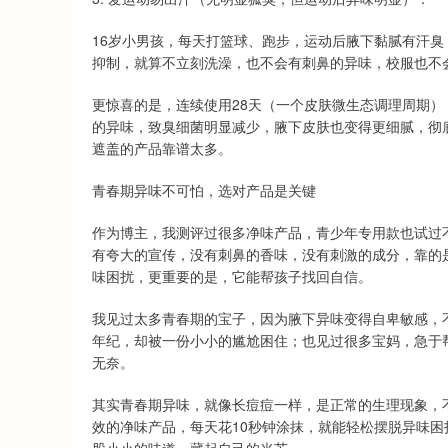
16岁小男孩，每天打篮球、跑步，运动后腋下黏腻有汗
抑制，就算不立刻洗澡，也不会有刺鼻的异味，校服也不
更惊喜的是，连续使用28天（一个皮肤微生态调理周期
的异味，致臭细菌明显减少，腋下皮肤也变得更细腻，彻底
遮盖的产品靠谱太多。
青春期异味不可怕，选对产品是关键
作为博主，我测评过很多净味产品，青少年专用款也试过
有夸大的宣传，没有刺鼻的香味，没有刺激的成分，靠的
味困扰，更重要的是，它能帮孩子找回自信。
我见过太多青春期的宝子，因为腋下异味变得自卑敏感，
年纪，却被一份小小的尴尬困住；也见过很多宝妈，急于
无奈。
其实青春期异味，就像长痘痘一样，是正常的生理现象，
效的净味产品，每天花10秒钟涂抹，就能轻松摆脱异味