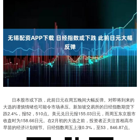
日本股市或下跌，此前日元在周五晚间大幅反弹。对即将到来的
大选的谨慎情绪也可能令市场承压。新加坡交易所的日经指数期货下
跌2.4%，报52，510点。美元兑日元报155.03日元，而周五东京股市
收盘时为158.66日元。在2月初的大选之前，投资者正关注首相高市
早苗的经济计划细节。日经指数周五上涨0.3%，至53，846.87点。