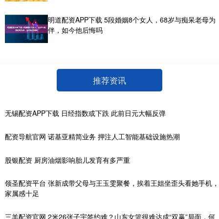
明道配资APP下载 5段婚姻8个女人，68岁与痴呆老母为
伴，如今他后悔吗
推荐资讯
无锡配资APP下载 日经指数或下跌 此前日元大幅反弹
配资导航官网 诺基亚精简业务 押注人工智能基础设施热潮
股银配资 厨房油烟影响胎儿发育有多严重
领圣配资平台 张新成带父母与王玉雯聚餐，挨着王姐坐歪头看她手机，
家属感十足
三羊配资官网 2米26张子宇签约难？山东女篮很难达成“双赢”局面，何