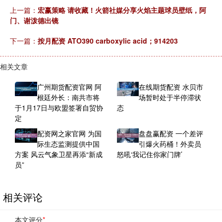
上一篇：
宏赢策略 请收藏！火箭社媒分享火焰主题球员壁纸，阿
门、谢泼德出镜
下一篇：
按月配资 ATO390 carboxylic acid；914203
相关文章
广州期货配资官网 阿
在线期货配资 水贝市
根廷外长：南共市将
场暂时处于半停滞状
于1月17日与欧盟签署自贸协
态
定
配资网之家官网 为国
盘盘赢配资 一个差评
际生态监测提供中国
引爆火药桶！外卖员
方案 风云气象卫星再添“新成
怒吼‘我记住你家门牌’
员”
相关评论
本文评分
*