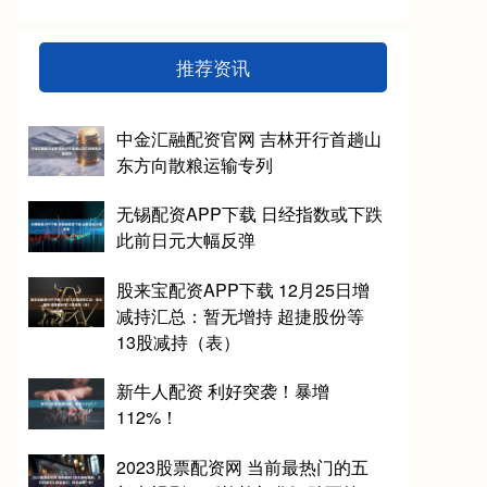
推荐资讯
中金汇融配资官网 吉林开行首趟山
东方向散粮运输专列
无锡配资APP下载 日经指数或下跌
此前日元大幅反弹
股来宝配资APP下载 12月25日增
减持汇总：暂无增持 超捷股份等
13股减持（表）
新牛人配资 利好突袭！暴增
112%！
2023股票配资网 当前最热门的五