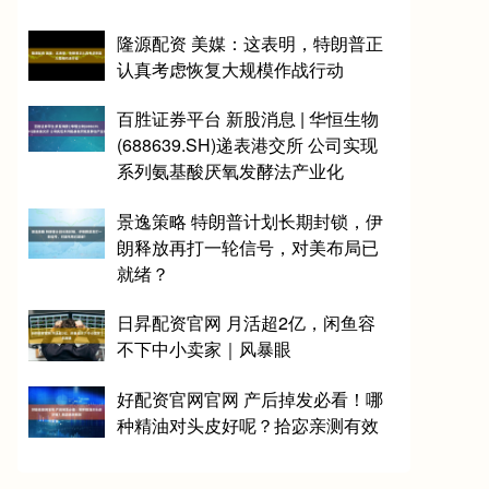
隆源配资 美媒：这表明，特朗普正
认真考虑恢复大规模作战行动
百胜证券平台 新股消息 | 华恒生物
(688639.SH)递表港交所 公司实现
系列氨基酸厌氧发酵法产业化
景逸策略 特朗普计划长期封锁，伊
朗释放再打一轮信号，对美布局已
就绪？
日昇配资官网 月活超2亿，闲鱼容
不下中小卖家｜风暴眼
好配资官网官网 产后掉发必看！哪
种精油对头皮好呢？拾宓亲测有效