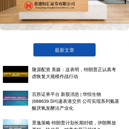
最新文章
隆源配资 美媒：这表明，特朗普正认真考
虑恢复大规模作战行动
百胜证券平台 新股消息 | 华恒生物
(688639.SH)递表港交所 公司实现系列氨基
酸厌氧发酵法产业化
景逸策略 特朗普计划长期封锁，伊朗释放