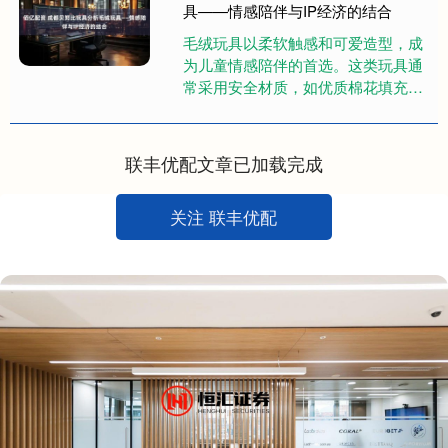
具——情感陪伴与IP经济的结合
毛绒玩具以柔软触感和可爱造型，成
为儿童情感陪伴的首选。这类玩具通
常采用安全材质，如优质棉花填充，
确保无尖锐边角，适合低龄儿童。毛
绒玩偶的拟人化设计，如会说话的
智....
联丰优配文章已加载完成
关注 联丰优配