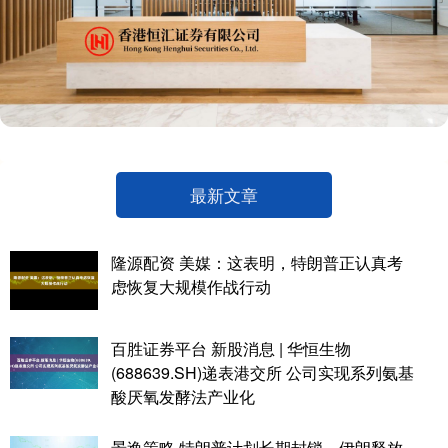
最新文章
隆源配资 美媒：这表明，特朗普正认真考
虑恢复大规模作战行动
百胜证券平台 新股消息 | 华恒生物
(688639.SH)递表港交所 公司实现系列氨基
酸厌氧发酵法产业化
景逸策略 特朗普计划长期封锁，伊朗释放